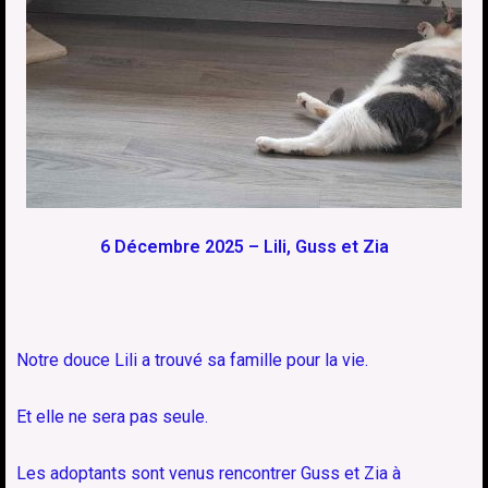
6 Décembre 2025 – Lili, Guss et Zia
Notre douce Lili a trouvé sa famille pour la vie.
Et elle ne sera pas seule.
Les adoptants sont venus rencontrer Guss et Zia à