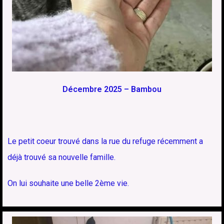
Décembre 2025 – Bambou
Le petit coeur trouvé dans la rue du refuge récemment a
déjà trouvé sa nouvelle famille.
On lui souhaite une belle 2ème vie.