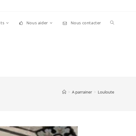
Toggle
ts
Nous aider
Nous contacter
website
search
>
A parrainer
>
Louloute