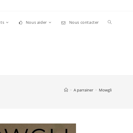
Toggle
ts
Nous aider
Nous contacter
website
search
>
A parrainer
>
Mowgli