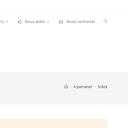
Toggle
ts
Nous aider
Nous contacter
website
search
>
A parrainer
>
Solick