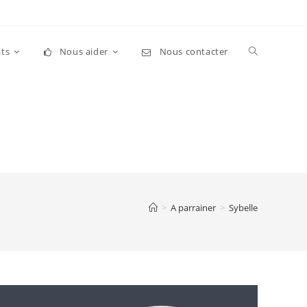
Toggle
ts
Nous aider
Nous contacter
website
search
>
A parrainer
>
Sybelle