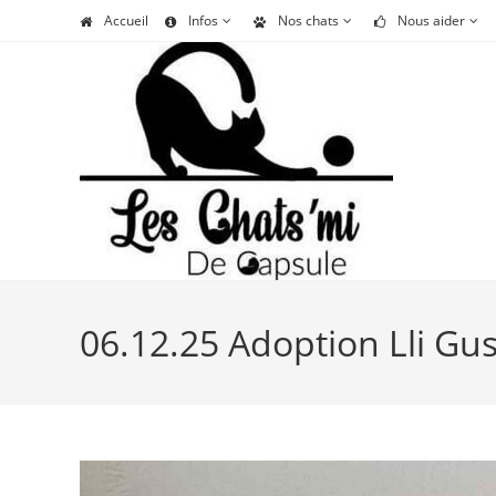
Skip
Accueil
Infos
Nos chats
Nous aider
to
content
06.12.25 Adoption Lli Gus