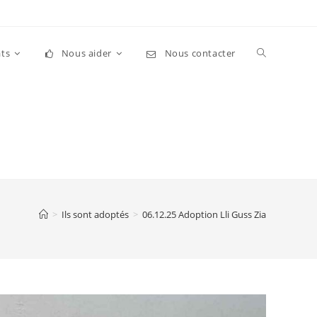
Toggle
ts
Nous aider
Nous contacter
website
search
>
Ils sont adoptés
>
06.12.25 Adoption Lli Guss Zia