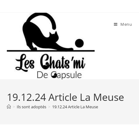
Skip
to
content
Menu
19.12.24 Article La Meuse
>
Ils sont adoptés
>
19.12.24 Article La Meuse