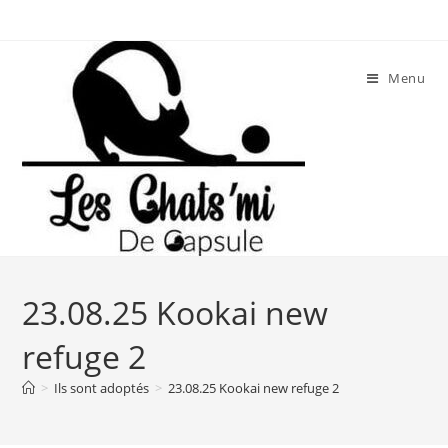
Skip
to
content
Menu
23.08.25 Kookai new
refuge 2
>
Ils sont adoptés
>
23.08.25 Kookai new refuge 2