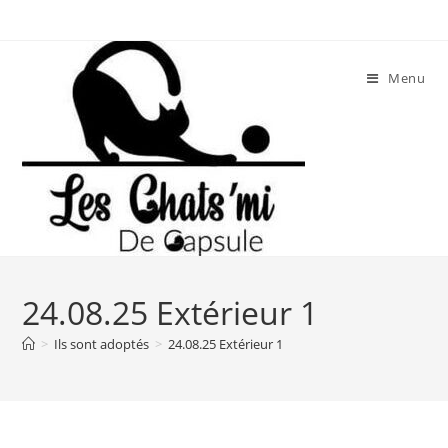
Skip
to
content
Menu
24.08.25 Extérieur 1
>
Ils sont adoptés
>
24.08.25 Extérieur 1