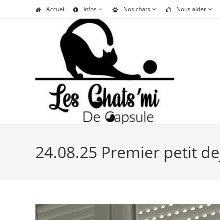
Skip
Accueil
Infos
Nos chats
Nous aider
to
content
24.08.25 Premier petit de