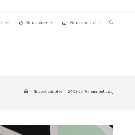
Toggle
ts
Nous aider
Nous contacter
website
search
>
Ils sont adoptés
>
24.08.25 Premier petit dej