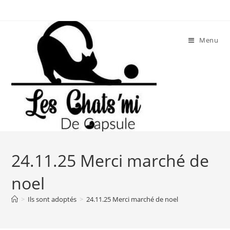
Skip
to
content
Menu
24.11.25 Merci marché de
noel
>
Ils sont adoptés
>
24.11.25 Merci marché de noel