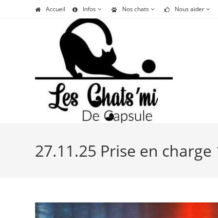
Skip
Accueil
Infos
Nos chats
Nous aider
to
content
27.11.25 Prise en charge 