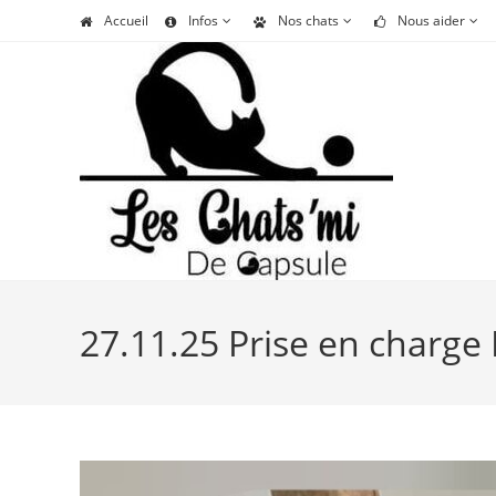
Skip
Accueil
Infos
Nos chats
Nous aider
to
content
27.11.25 Prise en charg