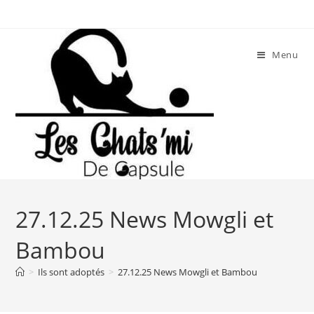
Skip
to
content
Menu
27.12.25 News Mowgli et
Bambou
>
Ils sont adoptés
>
27.12.25 News Mowgli et Bambou