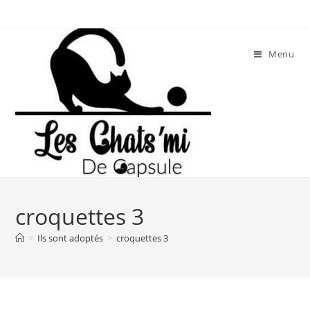
Skip
to
content
Menu
croquettes 3
>
Ils sont adoptés
>
croquettes 3