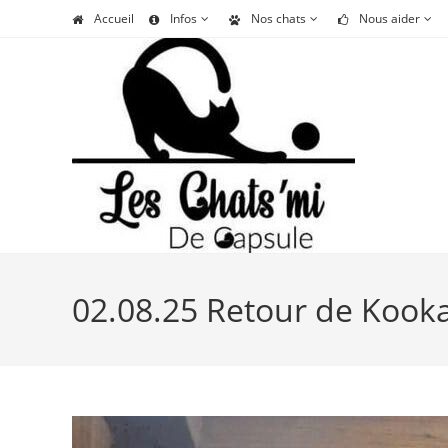
Skip
Accueil
Infos
Nos chats
Nous aider
to
content
02.08.25 Retour de Kooka