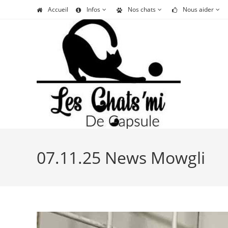
Skip
Accueil
Infos
Nos chats
Nous aider
to
content
07.11.25 News Mowgli