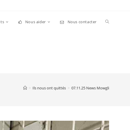
Toggle
ts
Nous aider
Nous contacter
website
search
>
Ils nous ont quittés
>
07.11.25 News Mowgli