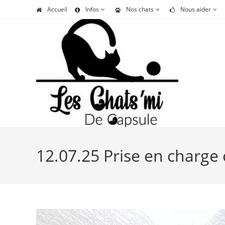
Skip
Accueil
Infos
Nos chats
Nous aider
to
content
12.07.25 Prise en charge 