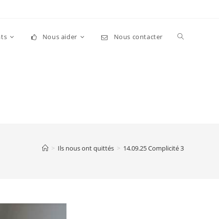
Toggle
ts
Nous aider
Nous contacter
website
search
>
Ils nous ont quittés
>
14.09.25 Complicité 3