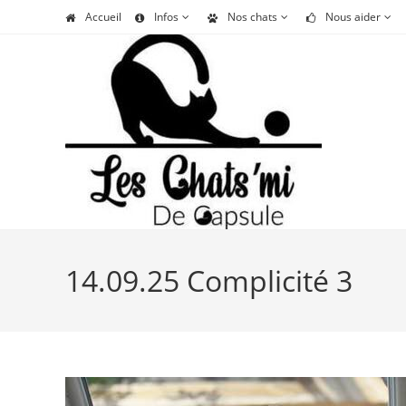
Skip
Accueil
Infos
Nos chats
Nous aider
to
content
14.09.25 Complicité 3