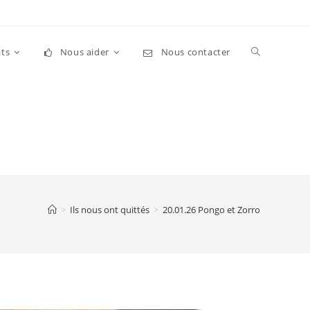
Toggle
ts
Nous aider
Nous contacter
website
search
>
Ils nous ont quittés
>
20.01.26 Pongo et Zorro