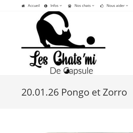
Skip
Accueil
Infos
Nos chats
Nous aider
to
content
20.01.26 Pongo et Zorro