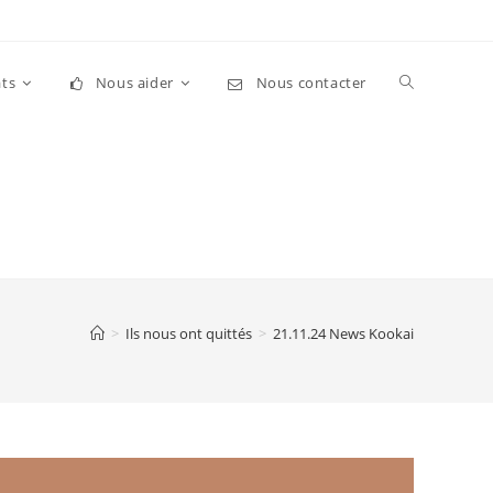
Toggle
ts
Nous aider
Nous contacter
website
search
>
Ils nous ont quittés
>
21.11.24 News Kookai