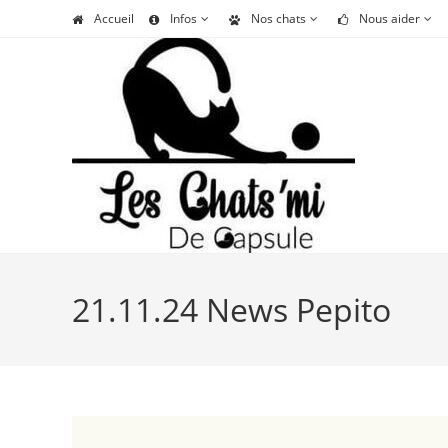
Skip
Accueil
Infos
Nos chats
Nous aider
to
content
21.11.24 News Pepito