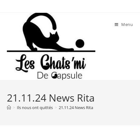
Skip
to
content
Menu
21.11.24 News Rita
>
Ils nous ont quittés
>
21.11.24 News Rita