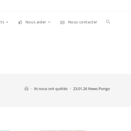
Toggle
ts
Nous aider
Nous contacter
website
search
>
Ils nous ont quittés
>
23.01.26 News Pongo