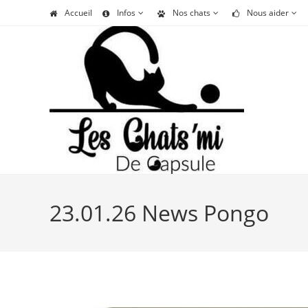
Skip
Accueil
Infos
Nos chats
Nous aider
to
content
23.01.26 News Pongo