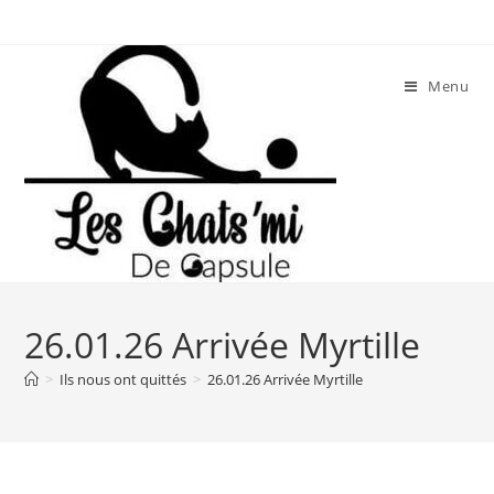
Skip
to
content
Menu
26.01.26 Arrivée Myrtille
>
Ils nous ont quittés
>
26.01.26 Arrivée Myrtille