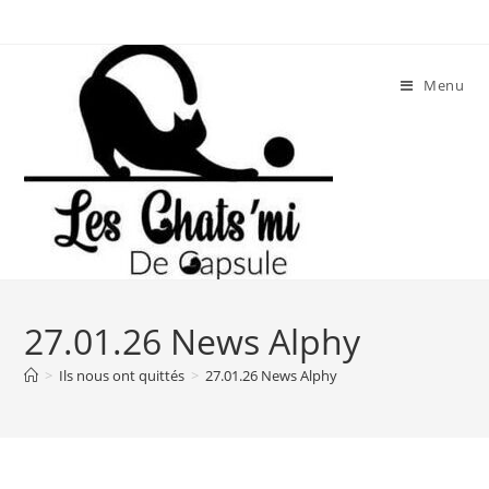
Skip
to
content
Menu
27.01.26 News Alphy
>
Ils nous ont quittés
>
27.01.26 News Alphy