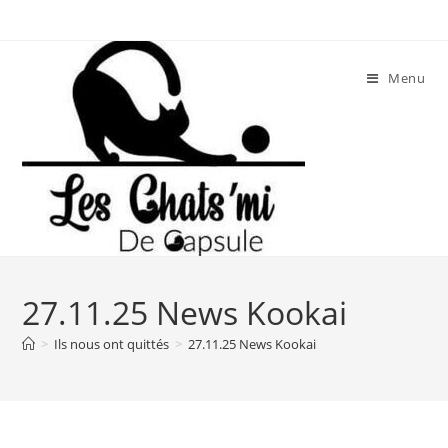
Skip
to
content
Menu
27.11.25 News Kookai
>
Ils nous ont quittés
>
27.11.25 News Kookai