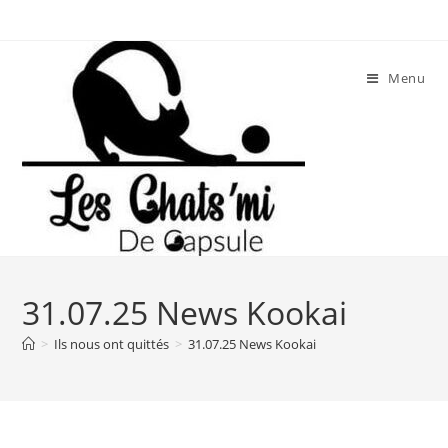
Skip
to
content
Menu
31.07.25 News Kookai
>
Ils nous ont quittés
>
31.07.25 News Kookai