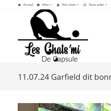
Skip
Accueil
Infos
Nos chats
Nous aider
to
content
11.07.24 Garfield dit bon