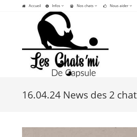
Skip
Accueil
Infos
Nos chats
Nous aider
to
content
16.04.24 News des 2 chat