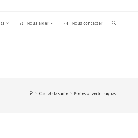
Toggle
ts
Nous aider
Nous contacter
website
search
>
Carnet de santé
>
Portes ouverte pâques