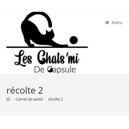
Skip
to
content
Menu
récolte 2
>
Carnet de santé
>
récolte 2