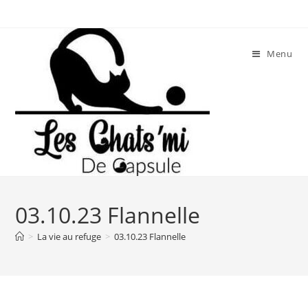
Skip
to
content
Menu
03.10.23 Flannelle
>
La vie au refuge
>
03.10.23 Flannelle