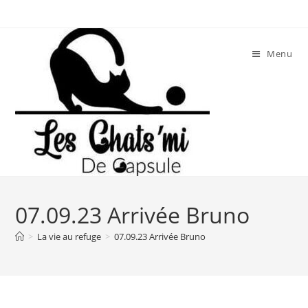
Skip
to
content
Menu
07.09.23 Arrivée Bruno
>
La vie au refuge
>
07.09.23 Arrivée Bruno