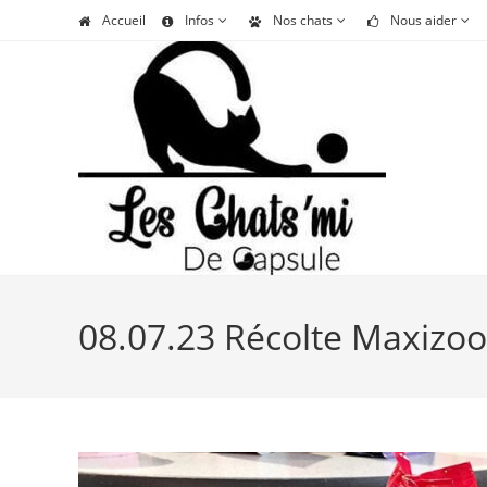
Skip
Accueil
Infos
Nos chats
Nous aider
to
content
08.07.23 Récolte Maxizoo