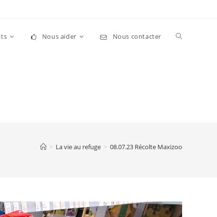
Toggle
ts
Nous aider
Nous contacter
website
search
>
La vie au refuge
>
08.07.23 Récolte Maxizoo