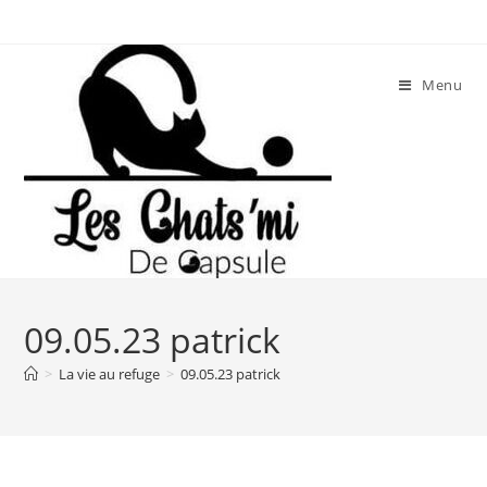
Skip
to
content
Menu
09.05.23 patrick
>
La vie au refuge
>
09.05.23 patrick