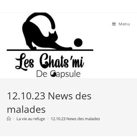
Skip
to
content
Menu
12.10.23 News des
malades
>
La vie au refuge
>
12.10.23 News des malades