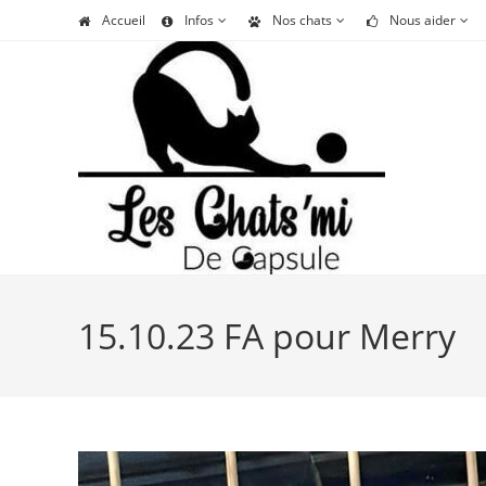
Skip
Accueil
Infos
Nos chats
Nous aider
to
content
15.10.23 FA pour Merry