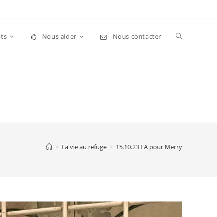
Toggle
ts
Nous aider
Nous contacter
website
search
>
La vie au refuge
>
15.10.23 FA pour Merry