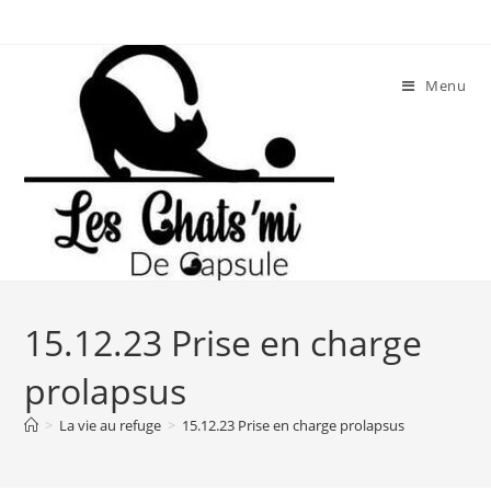
Skip
to
content
Menu
15.12.23 Prise en charge
prolapsus
>
La vie au refuge
>
15.12.23 Prise en charge prolapsus