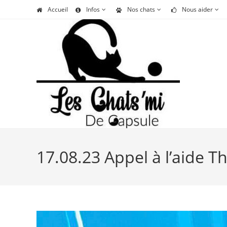
Skip
Accueil
Infos
Nos chats
Nous aider
to
content
17.08.23 Appel à l’aide 