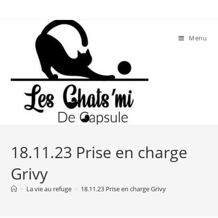
Skip
to
content
Menu
18.11.23 Prise en charge
Grivy
>
La vie au refuge
>
18.11.23 Prise en charge Grivy