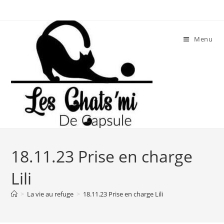
Skip
to
content
Menu
18.11.23 Prise en charge
Lili
>
La vie au refuge
>
18.11.23 Prise en charge Lili