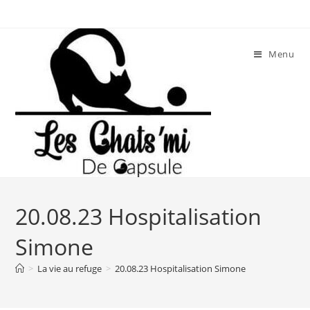
Skip
to
content
Menu
20.08.23 Hospitalisation
Simone
>
La vie au refuge
>
20.08.23 Hospitalisation Simone