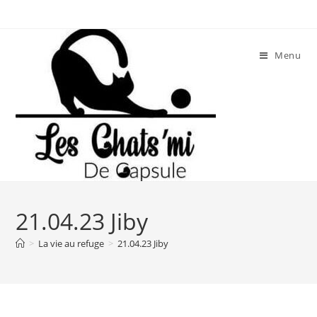
Skip
to
content
Menu
21.04.23 Jiby
>
La vie au refuge
>
21.04.23 Jiby