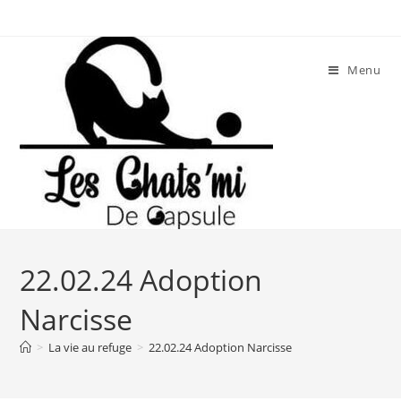
Skip
to
content
Menu
22.02.24 Adoption
Narcisse
>
La vie au refuge
>
22.02.24 Adoption Narcisse