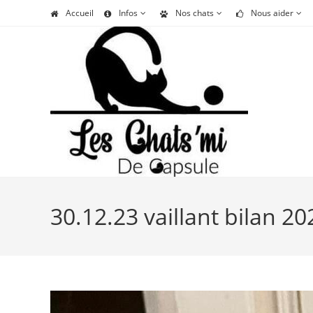
Skip
Accueil
Infos
Nos chats
Nous aider
to
content
30.12.23 vaillant bilan 20