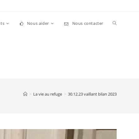
Toggle
ts
Nous aider
Nous contacter
website
search
>
La vie au refuge
>
30.12.23 vaillant bilan 2023