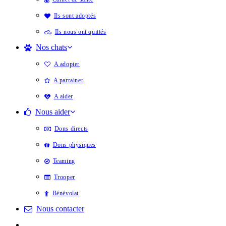
Ils sont adoptés
Ils nous ont quittés
Nos chats
A adopter
A parrainer
A aider
Nous aider
Dons directs
Dons physiques
Teaming
Trooper
Bénévolat
Nous contacter
Toggle