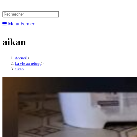
website
search
Menu
Fermer
aikan
Accueil
>
La vie au refuge
>
aikan