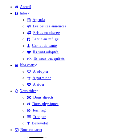
Accueil
Skip
Infos
to
Agenda
Les petites annonces
content
Prises en charge
La vie au refuge
Carnet de santé
Ils sont adoptés
Ils nous ont quittés
Nos chats
A adopter
A parrainer
A aider
Nous aider
Dons directs
Dons physiques
Teaming
Trooper
Bénévolat
Nous contacter