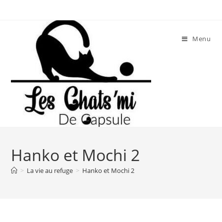
Skip
to
content
Menu
Hanko et Mochi 2
>
La vie au refuge
>
Hanko et Mochi 2