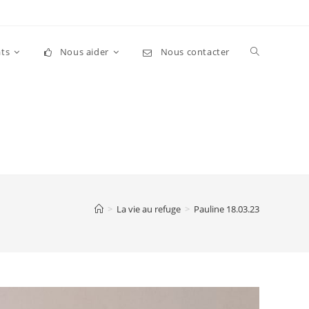
Toggle
ts
Nous aider
Nous contacter
website
search
>
La vie au refuge
>
Pauline 18.03.23