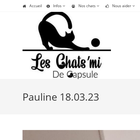
Skip
Accueil
Infos
Nos chats
Nous aider
to
content
Pauline 18.03.23