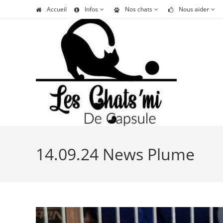
Skip
Accueil
Infos
Nos chats
Nous aider
to
content
14.09.24 News Plume