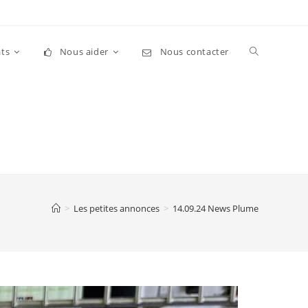
Toggle
ts
Nous aider
Nous contacter
website
search
>
Les petites annonces
>
14.09.24 News Plume